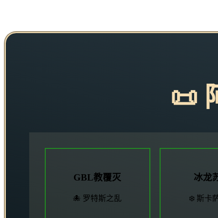
📜
GBL教覆灭
冰龙
🐙 罗特斯之乱
❄️ 斯