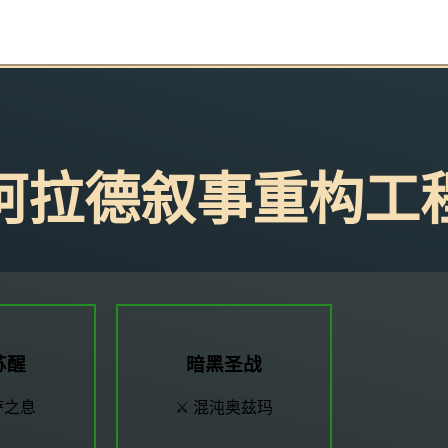
 阿拉德叙事重构工程
苏醒
暗黑圣战
卡萨之息
⚔️ 混沌奥兹玛