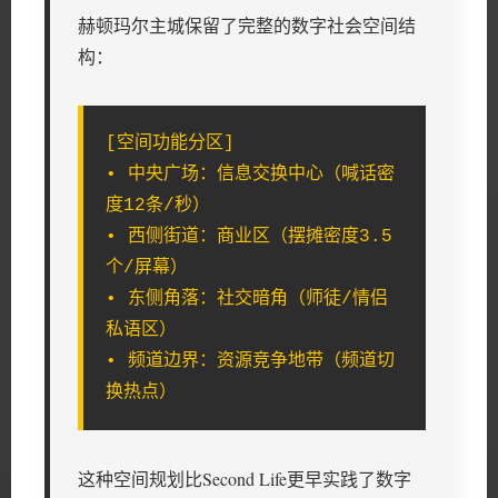
赫顿玛尔主城保留了完整的数字社会空间结
构：
[空间功能分区]
• 中央广场：信息交换中心（喊话密
度12条/秒）
• 西侧街道：商业区（摆摊密度3.5
个/屏幕）
• 东侧角落：社交暗角（师徒/情侣
私语区）
• 频道边界：资源竞争地带（频道切
换热点）
这种空间规划比Second Life更早实践了数字